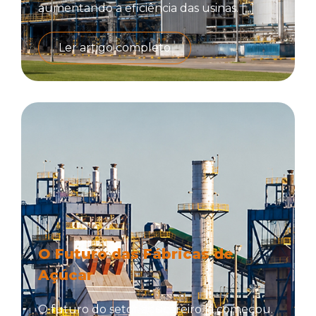
aumentando a eficiência das usinas. [,,,]
Ler artigo completo
O Futuro das Fábricas de
Açúcar
O futuro do setor açucareiro já começou.