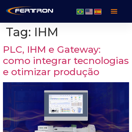
Tag:
IHM
PLC, IHM e Gateway:
como integrar tecnologias
e otimizar produção